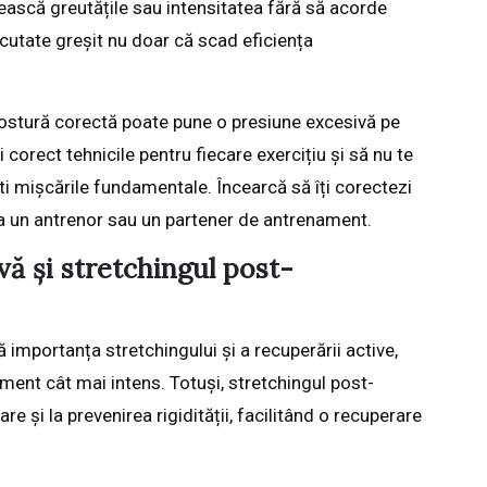
ească greutățile sau intensitatea fără să acorde
xecutate greșit nu doar că scad eficiența
postură corectă poate pune o presiune excesivă pe
 corect tehnicile pentru fiecare exercițiu și să nu te
ti mișcările fundamentale. Încearcă să îți corectezi
la un antrenor sau un partener de antrenament.
vă și stretchingul post-
 importanța stretchingului și a recuperării active,
ent cât mai intens. Totuși, stretchingul post-
 și la prevenirea rigidității, facilitând o recuperare