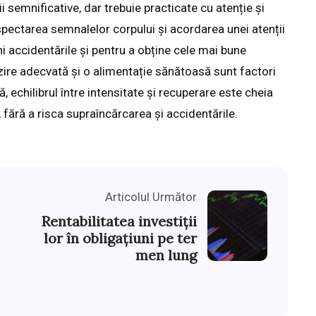
i semnificative, dar trebuie practicate cu atenție și
espectarea semnalelor corpului și acordarea unei atenții
ni accidentările și pentru a obține cele mai bune
zire adecvată și o alimentație sănătoasă sunt factori
ă, echilibrul între intensitate și recuperare este cheia
, fără a risca supraîncărcarea și accidentările.
Articolul Următor
Rentabilitatea investiții
lor în obligațiuni pe ter
men lung