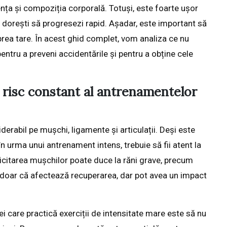
tența și compoziția corporală. Totuși, este foarte ușor
ți dorești să progresezi rapid. Așadar, este important să
l prea tare. În acest ghid complet, vom analiza ce nu
pentru a preveni accidentările și pentru a obține cele
 risc constant al antrenamentelor
derabil pe mușchi, ligamente și articulații. Deși este
 urma unui antrenament intens, trebuie să fii atent la
licitarea mușchilor poate duce la răni grave, precum
u doar că afectează recuperarea, dar pot avea un impact
ei care practică exerciții de intensitate mare este să nu