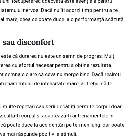
siuni. Recuperarea adecvată este esențială pentru
istemului nervos. Dacă nu îți acorzi timp pentru a te
mai mare, ceea ce poate duce la o performanță scăzută
 sau disconfort
egi este că durerea nu este un semn de progres. Mulți
erea cu efortul necesar pentru a obține rezultate.
unt semnale clare că ceva nu merge bine. Dacă resimți
ntrenamentului de intensitate mare, ar trebui să te
 multe repetări sau serii decât îți permite corpul doar
cultă-ți corpul și adaptează-ți antrenamentele în
r că poate duce la accidentări pe termen lung, dar poate
 va mai răspunde pozitiv la stimuli.