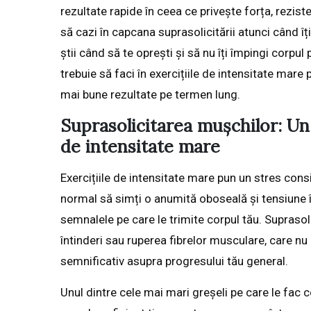
rezultate rapide în ceea ce privește forța, rezis
să cazi în capcana suprasolicitării atunci când î
știi când să te oprești și să nu îți împingi corpu
trebuie să faci în exercițiile de intensitate mare 
mai bune rezultate pe termen lung.
Suprasolicitarea mușchilor: Un
de intensitate mare
Exercițiile de intensitate mare pun un stres consi
normal să simți o anumită oboseală și tensiune în
semnalele pe care le trimite corpul tău. Supraso
întinderi sau ruperea fibrelor musculare, care n
semnificativ asupra progresului tău general.
Unul dintre cele mai mari greșeli pe care le fac c