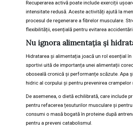
Recuperarea activă poate include exerciții ușoar
intensitate redusă. Aceste activități ajută la me
procesul de regenerare a fibrelor musculare. St
flexibilității, esențială pentru evitarea accidentă
Nu ignora alimentația și hidra
Hidratarea și alimentația joacă un rol esențial în
sportivi uită de importanța unei alimentații corec
oboseală cronică și performanțe scăzute. Apa și el
hidric al corpului și pentru prevenirea crampelor
De asemenea, o dietă echilibrată, care include pr
pentru refacerea țesuturilor musculare și pentru
consumi o masă bogată în proteine după antrenam
pentru a preveni catabolismul.