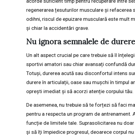
acorde suficient timp pentru recuperare între se
regenerarea țesuturilor musculare și refacerea s
odihni, riscul de epuizare musculară este mult 
și chiar la accidentări grave.
Nu ignora semnalele de durere
Un alt aspect crucial pe care trebuie să îl înțel
sportivi amatori sau chiar avansați confundă dur
Totuși, durerea acută sau disconfortul intens s
durere în articulații, oase sau mușchi în timpul a
oprești imediat și să acorzi atenție corpului tău.
De asemenea, nu trebuie să te forțezi să faci mai
pentru a respecta un program de antrenament. As
funcție de limitele tale. Suprasolicitarea nu doa
și să îți împiedice progresul, deoarece corpul nu