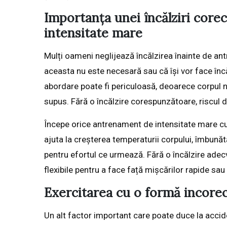
Importanța unei încălziri corec
intensitate mare
Mulți oameni neglijează încălzirea înainte de a
aceasta nu este necesară sau că își vor face încă
abordare poate fi periculoasă, deoarece corpul nu 
supus. Fără o încălzire corespunzătoare, riscul d
Începe orice antrenament de intensitate mare cu 
ajuta la creșterea temperaturii corpului, îmbunăt
pentru efortul ce urmează. Fără o încălzire adecva
flexibile pentru a face față mișcărilor rapide sau 
Exercitarea cu o formă incore
Un alt factor important care poate duce la accide