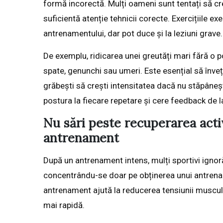
formă incorectă. Mulți oameni sunt tentați să cr
suficientă atenție tehnicii corecte. Exercițiile e
antrenamentului, dar pot duce și la leziuni grave.
De exemplu, ridicarea unei greutăți mari fără o 
spate, genunchi sau umeri. Este esențial să înveți
grăbești să crești intensitatea dacă nu stăpâneș
postura la fiecare repetare și cere feedback de 
Nu sări peste recuperarea acti
antrenament
După un antrenament intens, mulți sportivi ignoră
concentrându-se doar pe obținerea unui antrenam
antrenament ajută la reducerea tensiunii musculare
mai rapidă.