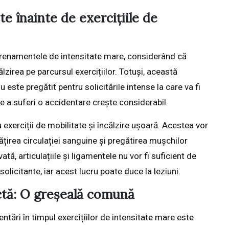
te înainte de exercițiile de
ntrenamentele de intensitate mare, considerând că
lzirea pe parcursul exercițiilor. Totuși, această
este pregătit pentru solicitările intense la care va fi
e a suferi o accidentare crește considerabil.
exerciții de mobilitate și încălzire ușoară. Acestea vor
ățirea circulației sanguine și pregătirea mușchilor
tă, articulațiile și ligamentele nu vor fi suficient de
solicitante, iar acest lucru poate duce la leziuni.
ctă: O greșeală comună
ntări în timpul exercițiilor de intensitate mare este