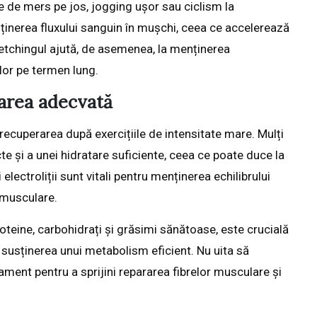
e de mers pe jos, jogging ușor sau ciclism la
nținerea fluxului sanguin în mușchi, ceea ce accelerează
retchingul ajută, de asemenea, la menținerea
rilor pe termen lung.
tarea adecvată
 recuperarea după exercițiile de intensitate mare. Mulți
te și a unei hidratare suficiente, ceea ce poate duce la
ectroliții sunt vitali pentru menținerea echilibrului
 musculare.
oteine, carbohidrați și grăsimi sănătoase, este crucială
 susținerea unui metabolism eficient. Nu uita să
ent pentru a sprijini repararea fibrelor musculare și