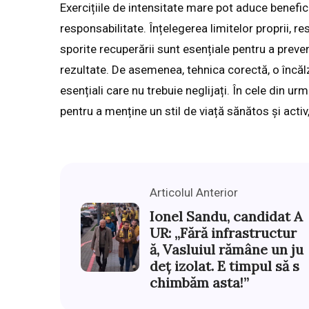
Exercițiile de intensitate mare pot aduce benefici
responsabilitate. Înțelegerea limitelor proprii, r
sporite recuperării sunt esențiale pentru a preve
rezultate. De asemenea, tehnica corectă, o încăl
esențiali care nu trebuie neglijați. În cele din urm
pentru a menține un stil de viață sănătos și activ
Articolul Anterior
Ionel Sandu, candidat A
UR: „Fără infrastructur
ă, Vasluiul rămâne un ju
deț izolat. E timpul să s
chimbăm asta!”