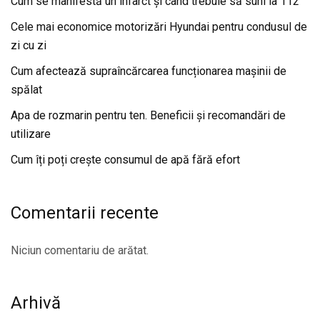
Cum se manifestă un infarct și când trebuie să suni la 112
Cele mai economice motorizări Hyundai pentru condusul de
zi cu zi
Cum afectează supraîncărcarea funcționarea mașinii de
spălat
Apa de rozmarin pentru ten. Beneficii și recomandări de
utilizare
Cum îți poți crește consumul de apă fără efort
Comentarii recente
Niciun comentariu de arătat.
Arhivă