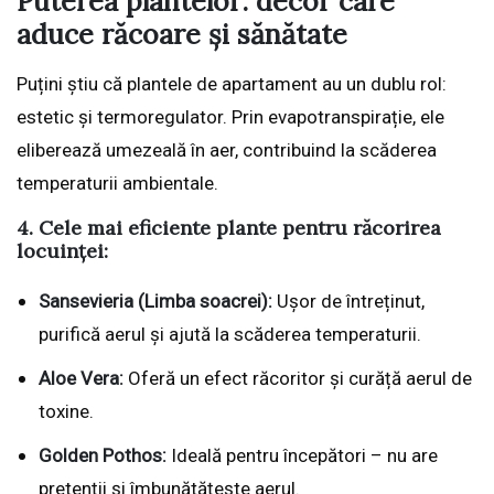
Puterea plantelor: decor care
aduce răcoare și sănătate
Puțini știu că plantele de apartament au un dublu rol:
estetic și termoregulator. Prin evapotranspirație, ele
eliberează umezeală în aer, contribuind la scăderea
temperaturii ambientale.
4. Cele mai eficiente plante pentru răcorirea
locuinței:
Sansevieria (Limba soacrei):
Ușor de întreținut,
purifică aerul și ajută la scăderea temperaturii.
Aloe Vera:
Oferă un efect răcoritor și curăță aerul de
toxine.
Golden Pothos:
Ideală pentru începători – nu are
pretenții și îmbunătățește aerul.