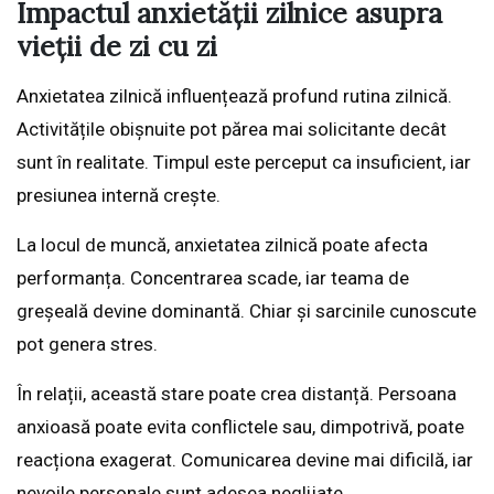
Impactul anxietății zilnice asupra
vieții de zi cu zi
Anxietatea zilnică influențează profund rutina zilnică.
Activitățile obișnuite pot părea mai solicitante decât
sunt în realitate. Timpul este perceput ca insuficient, iar
presiunea internă crește.
La locul de muncă, anxietatea zilnică poate afecta
performanța. Concentrarea scade, iar teama de
greșeală devine dominantă. Chiar și sarcinile cunoscute
pot genera stres.
În relații, această stare poate crea distanță. Persoana
anxioasă poate evita conflictele sau, dimpotrivă, poate
reacționa exagerat. Comunicarea devine mai dificilă, iar
nevoile personale sunt adesea neglijate.