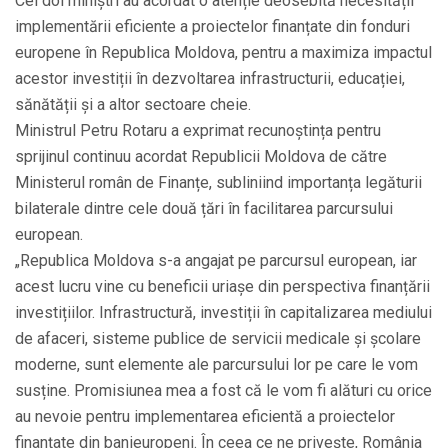
Cei doi miniștri au acordat o atenție deosebită necesității
implementării eficiente a proiectelor finanțate din fonduri
europene în Republica Moldova, pentru a maximiza impactul
acestor investiții în dezvoltarea infrastructurii, educației,
sănătății și a altor sectoare cheie.
Ministrul
Petru Rotaru
a exprimat recunoștința pentru
sprijinul continuu acordat Republicii Moldova de către
Ministerul român de Finanțe, subliniind importanța legăturii
bilaterale dintre cele două țări în facilitarea parcursului
european.
„Republica Moldova s-a angajat pe parcursul european, iar
acest lucru vine cu beneficii uriașe din perspectiva finanțării
investițiilor. Infrastructură, investiții în capitalizarea mediului
de afaceri, sisteme publice de servicii medicale și școlare
moderne, sunt elemente ale parcursului lor pe care le vom
susține. Promisiunea mea a fost că le vom fi alături cu orice
au nevoie pentru implementarea eficientă a proiectelor
finanțate din banieuropeni. În ceea ce ne privește, România