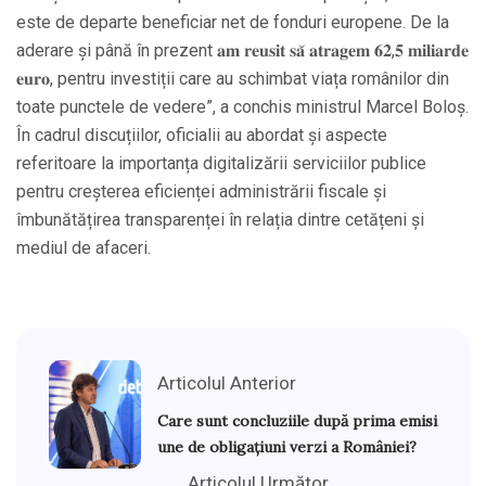
este de departe beneficiar net de fonduri europene. De la
aderare și până în prezent 𝐚𝐦 𝐫𝐞𝐮𝐬𝐢𝐭 𝐬𝐚̆ 𝐚𝐭𝐫𝐚𝐠𝐞𝐦 𝟔𝟐,𝟓 𝐦𝐢𝐥𝐢𝐚𝐫𝐝𝐞
𝐞𝐮𝐫𝐨, pentru investiții care au schimbat viața românilor din
toate punctele de vedere”, a conchis ministrul
Marcel Boloș
.
În cadrul discuțiilor, oficialii au abordat și aspecte
referitoare la importanța digitalizării serviciilor publice
pentru creșterea eficienței administrării fiscale și
îmbunătățirea transparenței în relația dintre cetățeni și
mediul de afaceri.
Articolul Anterior
Care sunt concluziile după prima emisi
une de obligațiuni verzi a României?
Articolul Următor