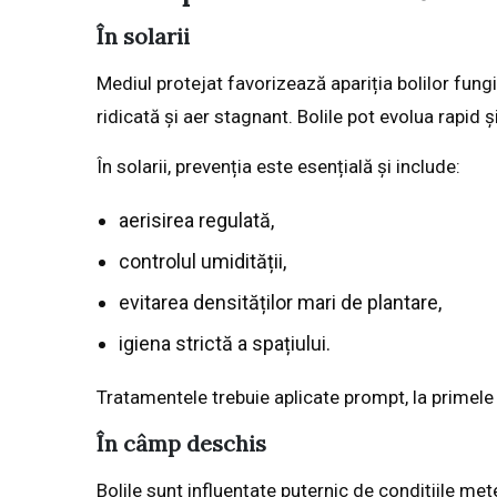
În solarii
Mediul protejat favorizează apariția bolilor fungi
ridicată și aer stagnant. Bolile pot evolua rapid ș
În solarii, prevenția este esențială și include:
aerisirea regulată,
controlul umidității,
evitarea densităților mari de plantare,
igiena strictă a spațiului.
Tratamentele trebuie aplicate prompt, la primel
În câmp deschis
Bolile sunt influențate puternic de condițiile mete