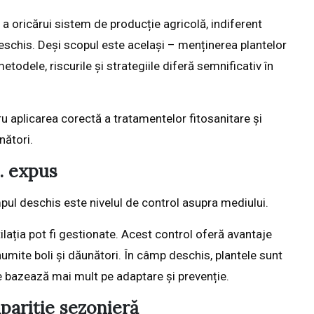
a oricărui sistem de producție agricolă, indiferent
eschis. Deși scopul este același – menținerea plantelor
todele, riscurile și strategiile diferă semnificativ în
u aplicarea corectă a tratamentelor fitosanitare și
nători.
s. expus
pul deschis este nivelul de control asupra mediului.
ntilația pot fi gestionate. Acest control oferă avantaje
numite boli și dăunători. În câmp deschis, plantele sunt
 se bazează mai mult pe adaptare și prevenție.
apariție sezonieră