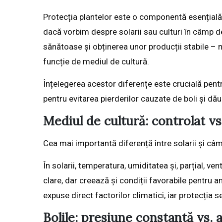
Protecția plantelor este o componentă esențială 
dacă vorbim despre solarii sau culturi în câmp d
sănătoase și obținerea unor producții stabile – me
funcție de mediul de cultură.
Înțelegerea acestor diferențe este crucială pentr
pentru evitarea pierderilor cauzate de boli și dău
Mediul de cultură: controlat v
Cea mai importantă diferență între solarii și câm
În solarii, temperatura, umiditatea și, parțial, ve
clare, dar creează și condiții favorabile pentru a
expuse direct factorilor climatici, iar protecția
Bolile: presiune constantă vs. 