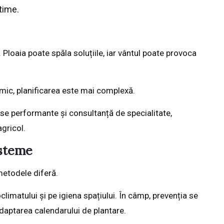
time.
Ploaia poate spăla soluțiile, iar vântul poate provoca
mic, planificarea este mai complexă.
se performante și consultanță de specialitate,
gricol.
isteme
metodele diferă.
climatului și pe igiena spațiului. În câmp, prevenția se
 adaptarea calendarului de plantare.