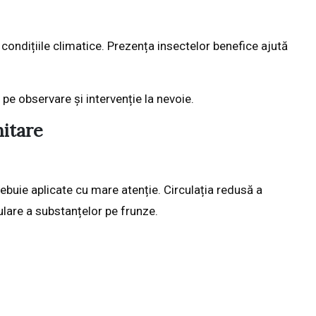
 condițiile climatice. Prezența insectelor benefice ajută
pe observare și intervenție la nevoie.
nitare
rebuie aplicate cu mare atenție. Circulația redusă a
mulare a substanțelor pe frunze.