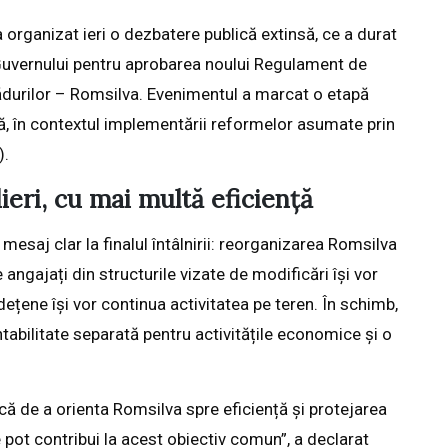
 organizat ieri o dezbatere publică extinsă, ce a durat
 Guvernului pentru aprobarea noului Regulament de
Pădurilor – Romsilva. Evenimentul a marcat o etapă
ă, în contextul implementării reformelor asumate prin
).
eri, cu mai multă eficiență
esaj clar la finalul întâlnirii: reorganizarea Romsilva
ngajați din structurile vizate de modificări își vor
udețene își vor continua activitatea pe teren. În schimb,
ntabilitate separată pentru activitățile economice și o
că de a orienta Romsilva spre eficiență și protejarea
e pot contribui la acest obiectiv comun”, a declarat