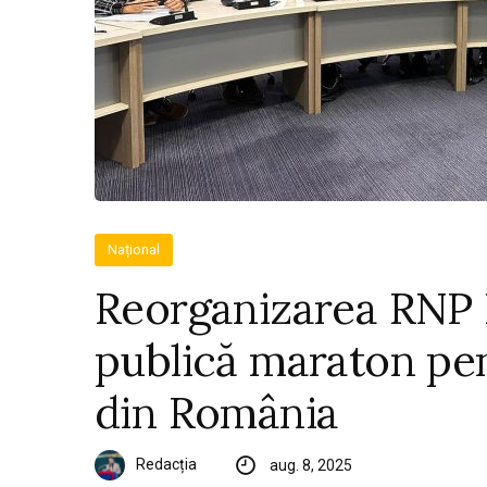
Național
Reorganizarea RNP 
publică maraton pen
din România
Redacția
aug. 8, 2025