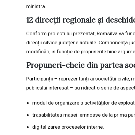
ministra.
12 direcții regionale și deschid
Conform proiectului prezentat, Romsilva va funcț
direcții silvice județene actuale. Componența jud
modificări, în funcție de propunerile bine argum
Propuneri-cheie din partea socie
Participanții – reprezentanți ai societății civile,
publicului interesat – au ridicat o serie de aspec
modul de organizare a activităților de exploat
trasabilitatea masei lemnoase de la prima pun
digitalizarea proceselor interne,