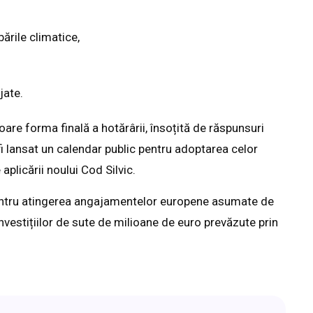
ările climatice,
jate.
re forma finală a hotărârii, însoțită de răspunsuri
a fi lansat un calendar public pentru adoptarea celor
licării noului Cod Silvic.
entru atingerea angajamentelor europene asumate de
nvestițiilor de sute de milioane de euro prevăzute prin