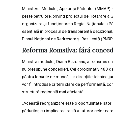
Ministerul Mediului, Apelor și Pădurilor (MMAP) a
peste patru ore, privind proiectul de Hotărâre a
organizare și funcționare a Regiei Naționale a 
esențială în procesul de transparență decizional
Planul Național de Redresare și Reziliență (PNRR
Reforma Romsilva: fără concedi
Ministra mediului, Diana Buzoianu, a transmis un m
nu presupune concedieri. Cei aproximativ 480 de a
păstra locurile de muncă, iar direcțiile tehnice j
vor fi introduse criterii clare de performanță, co
structură regională mai eficientă.
„Această reorganizare este o oportunitate istori
pădurilor, cu implicarea reală a tuturor celor car