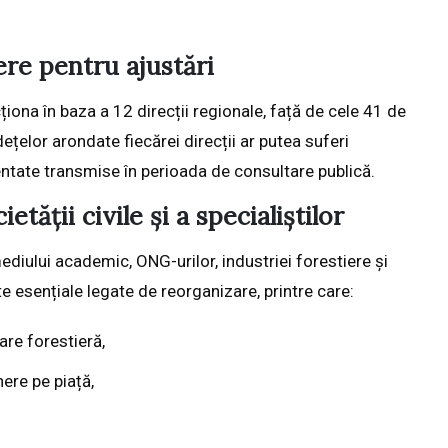
ere pentru ajustări
iona în baza a 12 direcții regionale, față de cele 41 de
ețelor arondate fiecărei direcții ar putea suferi
entate transmise în perioada de consultare publică.
tății civile și a specialiștilor
 mediului academic, ONG-urilor, industriei forestiere și
te esențiale legate de reorganizare, printre care:
are forestieră,
ere pe piață,