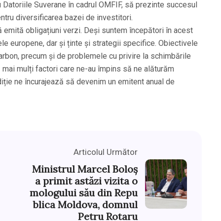
ru Datoriile Suverane în cadrul OMFIF, să prezinte succesul
tru diversificarea bazei de investitori.
ă emită obligațiuni verzi. Deși suntem începători în acest
ele europene, dar și ținte și strategii specifice. Obiectivele
carbon, precum și de problemele cu privire la schimbările
ă mai mulți factori care ne-au împins să ne alăturăm
ediție ne încurajează să devenim un emitent anual de
Articolul Următor
Ministrul Marcel Boloș
a primit astăzi vizita o
mologului său din Repu
blica Moldova, domnul
Petru Rotaru