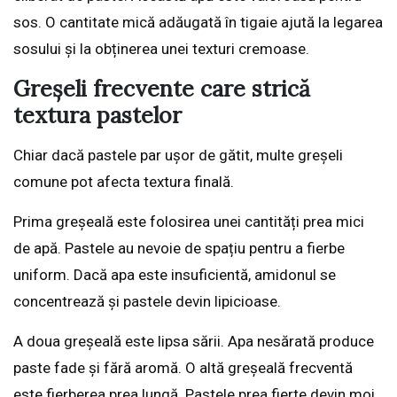
sos. O cantitate mică adăugată în tigaie ajută la legarea
sosului și la obținerea unei texturi cremoase.
Greșeli frecvente care strică
textura pastelor
Chiar dacă pastele par ușor de gătit, multe greșeli
comune pot afecta textura finală.
Prima greșeală este folosirea unei cantități prea mici
de apă. Pastele au nevoie de spațiu pentru a fierbe
uniform. Dacă apa este insuficientă, amidonul se
concentrează și pastele devin lipicioase.
A doua greșeală este lipsa sării. Apa nesărată produce
paste fade și fără aromă. O altă greșeală frecventă
este fierberea prea lungă. Pastele prea fierte devin moi