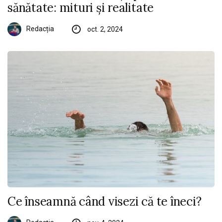
sănătate: mituri și realitate
Redacția
oct. 2, 2024
Ce înseamnă când visezi că te îneci?