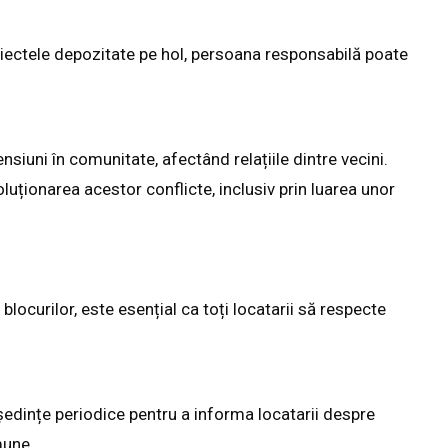
biectele depozitate pe hol, persoana responsabilă poate
iuni în comunitate, afectând relațiile dintre vecini.
luționarea acestor conflicte, inclusiv prin luarea unor
blocurilor, este esențial ca toți locatarii să respecte
ședințe periodice pentru a informa locatarii despre
mune.