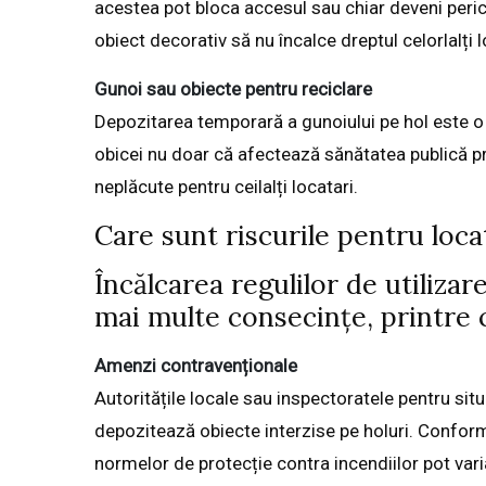
acestea pot bloca accesul sau chiar deveni peric
obiect decorativ să nu încalce dreptul celorlalți 
Gunoi sau obiecte pentru reciclare
Depozitarea temporară a gunoiului pe hol este o 
obicei nu doar că afectează sănătatea publică pr
neplăcute pentru ceilalți locatari.
Care sunt riscurile pentru locat
Încălcarea regulilor de utiliza
mai multe consecințe, printre 
Amenzi contravenționale
Autoritățile locale sau inspectoratele pentru sit
depozitează obiecte interzise pe holuri. Conform
normelor de protecție contra incendiilor pot vari