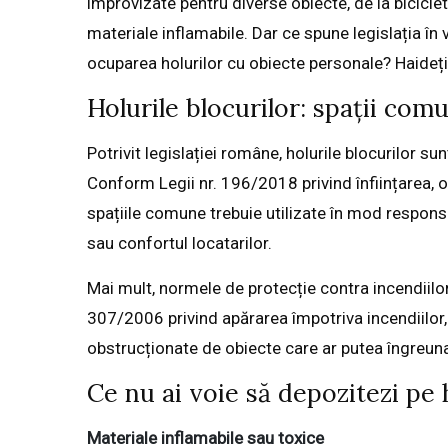
improvizate pentru diverse obiecte, de la biciclet
materiale inflamabile. Dar ce spune legislația în 
ocuparea holurilor cu obiecte personale? Haideți
Holurile blocurilor: spații co
Potrivit legislației române, holurile blocurilor s
Conform Legii nr. 196/2018 privind înființarea, o
spațiile comune trebuie utilizate în mod responsa
sau confortul locatarilor.
Mai mult, normele de protecție contra incendiilo
307/2006 privind apărarea împotriva incendiilor,
obstrucționate de obiecte care ar putea îngreun
Ce nu ai voie să depozitezi pe 
Materiale inflamabile sau toxice