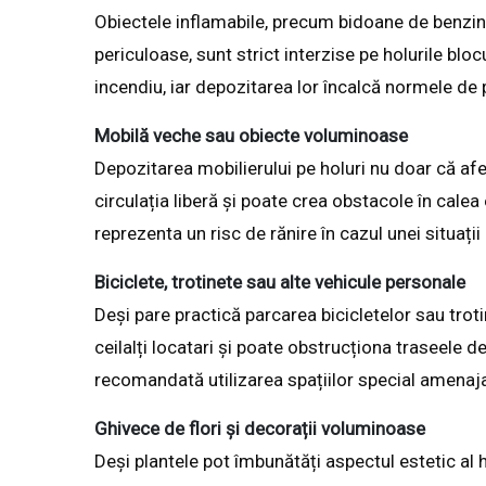
Obiectele inflamabile, precum bidoane de benzină
periculoase, sunt strict interzise pe holurile blo
incendiu, iar depozitarea lor încalcă normele de p
Mobilă veche sau obiecte voluminoase
Depozitarea mobilierului pe holuri nu doar că af
circulația liberă și poate crea obstacole în calea
reprezenta un risc de rănire în cazul unei situați
Biciclete, trotinete sau alte vehicule personale
Deși pare practică parcarea bicicletelor sau trot
ceilalți locatari și poate obstrucționa traseele d
recomandată utilizarea spațiilor special amenaja
Ghivece de flori și decorații voluminoase
Deși plantele pot îmbunătăți aspectul estetic al