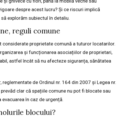
e și ghivece cu flori, până la mobilă veche sau
vigoare despre acest lucru? Și ce riscuri implică
 să explorăm subiectul în detaliu.
mune, reguli comune
unt considerate proprietate comună a tuturor locatarilor.
rganizarea și funcționarea asociațiilor de proprietari,
bil, astfel încât să nu afecteze siguranța, sănătatea
r, reglementate de Ordinul nr. 164 din 2007 și Legea nr.
 prevăd clar că spațiile comune nu pot fi blocate sau
a evacuarea în caz de urgență.
holurile blocului?