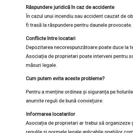
Răspundere juridică în caz de accidente
În cazul unui incendiu sau accident cauzat de o
fi trasă la răspundere pentru daunele provocate.
Conflicte între locatari
Depozitarea necorespunzătoare poate duce la tens
Asociația de proprietari poate interveni pentru so
măsuri legale.
Cum putem evita aceste probleme?
Pentru a menține ordinea și siguranța pe holurile 
anumite reguli de bună conviețuire:
Informarea locatarilor
Asociația de proprietari ar trebui să organizeze 
regulile și normele legale aplicabile spațiilor co