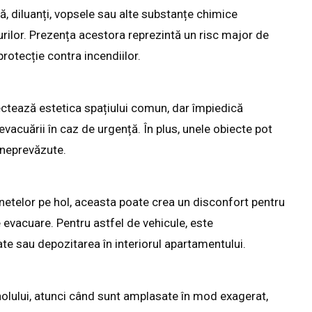
, diluanți, vopsele sau alte substanțe chimice
curilor. Prezența acestora reprezintă un risc major de
rotecție contra incendiilor.
ectează estetica spațiului comun, dar împiedică
 evacuării în caz de urgență. În plus, unele obiecte pot
i neprevăzute.
inetelor pe hol, aceasta poate crea un disconfort pentru
e evacuare. Pentru astfel de vehicule, este
te sau depozitarea în interiorul apartamentului.
 holului, atunci când sunt amplasate în mod exagerat,