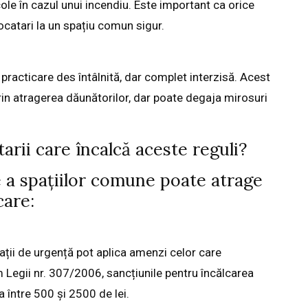
ole în cazul unui incendiu. Este important ca orice
locatari la un spațiu comun sigur.
practicare des întâlnită, dar complet interzisă. Acest
in atragerea dăunătorilor, dar poate degaja mirosuri
arii care încalcă aceste reguli?
re a spațiilor comune poate atrage
care:
uații de urgență pot aplica amenzi celor care
 Legii nr. 307/2006, sancțiunile pentru încălcarea
a între 500 și 2500 de lei.