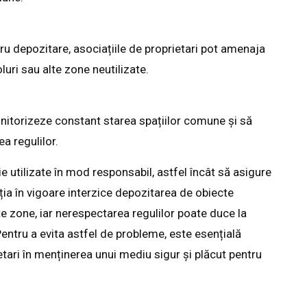
tru depozitare, asociațiile de proprietari pot amenaja
luri sau alte zone neutilizate.
nitorizeze constant starea spațiilor comune și să
ea regulilor.
e utilizate în mod responsabil, astfel încât să asigure
ația în vigoare interzice depozitarea de obiecte
e zone, iar nerespectarea regulilor poate duce la
Pentru a evita astfel de probleme, este esențială
etari în menținerea unui mediu sigur și plăcut pentru