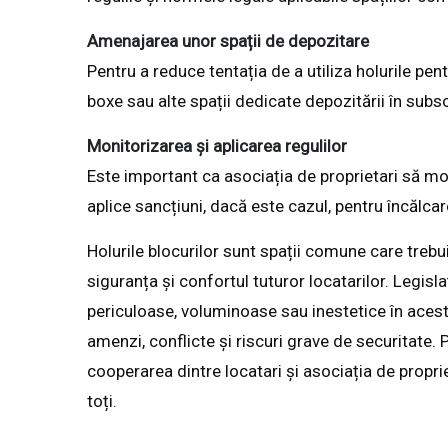
Amenajarea unor spații de depozitare
Pentru a reduce tentația de a utiliza holurile pen
boxe sau alte spații dedicate depozitării în subso
Monitorizarea și aplicarea regulilor
Este important ca asociația de proprietari să mo
aplice sancțiuni, dacă este cazul, pentru încălcar
Holurile blocurilor sunt spații comune care trebui
siguranța și confortul tuturor locatarilor. Legisl
periculoase, voluminoase sau inestetice în acest
amenzi, conflicte și riscuri grave de securitate. 
cooperarea dintre locatari și asociația de propri
toți.