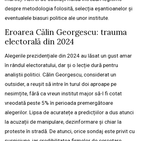
despre metodologia folosită, selecția eșantioanelor și
eventualele biasuri politice ale unor institute.
Eroarea Călin Georgescu: trauma
electorală din 2024
Alegerile prezidențiale din 2024 au lăsat un gust amar
în rândul electoratului, dar și o lecție dură pentru
analiștii politici. Călin Georgescu, considerat un
outsider, a reușit să intre în turul doi aproape pe
nesimțite, fără ca vreun institut major să-l fi cotat
vreodată peste 5% în perioada premergătoare
alegerilor. Lipsa de acuratețe a predicțiilor a dus atunci
la acuzații de manipulare, dezinformare și chiar la
proteste în stradă. De atunci, orice sondaj este privit cu
suspiciune, iar credibilitatea firmelor de cercetare