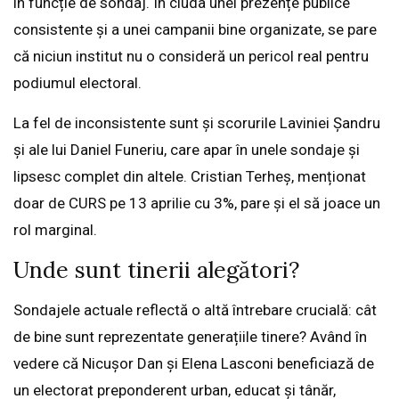
în funcție de sondaj. În ciuda unei prezențe publice
consistente și a unei campanii bine organizate, se pare
că niciun institut nu o consideră un pericol real pentru
podiumul electoral.
La fel de inconsistente sunt și scorurile Laviniei Șandru
și ale lui Daniel Funeriu, care apar în unele sondaje și
lipsesc complet din altele. Cristian Terheș, menționat
doar de CURS pe 13 aprilie cu 3%, pare și el să joace un
rol marginal.
Unde sunt tinerii alegători?
Sondajele actuale reflectă o altă întrebare crucială: cât
de bine sunt reprezentate generațiile tinere? Având în
vedere că Nicușor Dan și Elena Lasconi beneficiază de
un electorat preponderent urban, educat și tânăr,