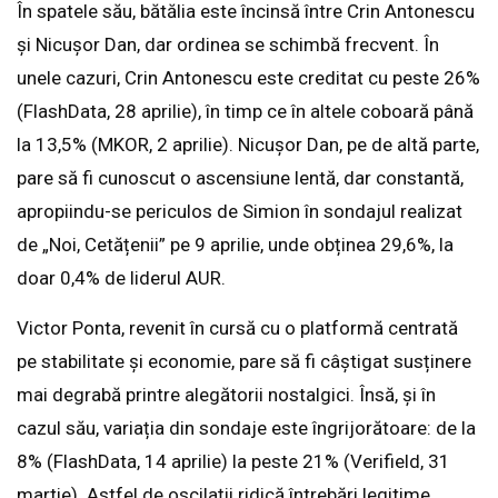
În spatele său, bătălia este încinsă între Crin Antonescu
și Nicușor Dan, dar ordinea se schimbă frecvent. În
unele cazuri, Crin Antonescu este creditat cu peste 26%
(FlashData, 28 aprilie), în timp ce în altele coboară până
la 13,5% (MKOR, 2 aprilie). Nicușor Dan, pe de altă parte,
pare să fi cunoscut o ascensiune lentă, dar constantă,
apropiindu-se periculos de Simion în sondajul realizat
de „Noi, Cetățenii” pe 9 aprilie, unde obținea 29,6%, la
doar 0,4% de liderul AUR.
Victor Ponta, revenit în cursă cu o platformă centrată
pe stabilitate și economie, pare să fi câștigat susținere
mai degrabă printre alegătorii nostalgici. Însă, și în
cazul său, variația din sondaje este îngrijorătoare: de la
8% (FlashData, 14 aprilie) la peste 21% (Verifield, 31
martie). Astfel de oscilații ridică întrebări legitime