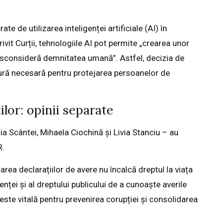
e de utilizarea inteligenței artificiale (AI) în
ivit Curții, tehnologiile AI pot permite „crearea unor
sconsideră demnitatea umană”. Astfel, decizia de
sură necesară pentru protejarea persoanelor de
lor: opinii separate
ia Scântei, Mihaela Ciochină și Livia Stanciu – au
R.
area declarațiilor de avere nu încalcă dreptul la viața
renței și al dreptului publicului de a cunoaște averile
ste vitală pentru prevenirea corupției și consolidarea