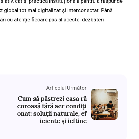
ativ, cât și practica instituțională pentru a răspunde
 global tot mai digitalizat și interconectat. Până
mări cu atenție fiecare pas al acestei dezbateri
Articolul Următor
Cum să păstrezi casa ră
coroasă fără aer condiți
onat: soluții naturale, ef
iciente și ieftine