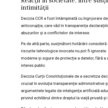
Reacții în societate: între susț
intimității
Decizia CCR a fost întâmpinată cu îngrijorare de or
anticorupție, care văd în transparența declarații
abuzurilor și a conflictelor de interese.
Pe de altă parte, susținătorii hotărârii consideră 
riscurile tehnologice invocate nu pot fi ignorat
moderne și sigure de protecție a datelor, fără a s
interes public.
Decizia Curții Constituționale de a secretiza de
crucial în evoluția transparenței administrative ș
argumentele legate de inteligența artificială aduc
privind echilibrul dintre dreptul la viață privată