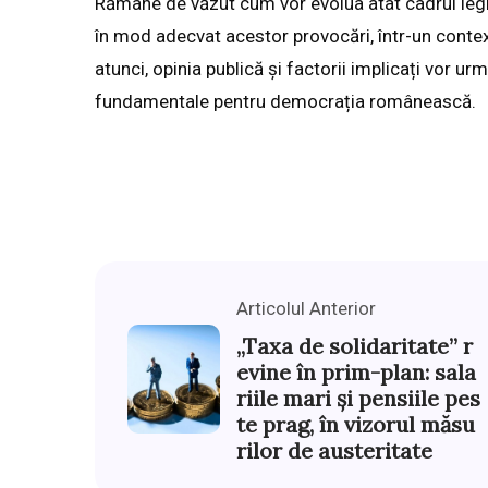
Rămâne de văzut cum vor evolua atât cadrul legisl
în mod adecvat acestor provocări, într-un context
atunci, opinia publică și factorii implicați vor ur
fundamentale pentru democrația românească.
Articolul Anterior
„Taxa de solidaritate” r
evine în prim-plan: sala
riile mari și pensiile pes
te prag, în vizorul măsu
rilor de austeritate