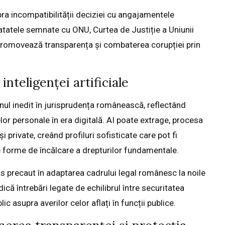
upra incompatibilității deciziei cu angajamentele
tatele semnate cu ONU, Curtea de Justiție a Uniunii
promovează transparența și combaterea corupției prin
inteligenței artificiale
unul inedit în jurisprudența românească, reflectând
or personale în era digitală. AI poate extrage, procesa
i private, creând profiluri sofisticate care pot fi
e forme de încălcare a drepturilor fundamentale.
as precaut în adaptarea cadrului legal românesc la noile
ică întrebări legate de echilibrul între securitatea
c asupra averilor celor aflați în funcții publice.