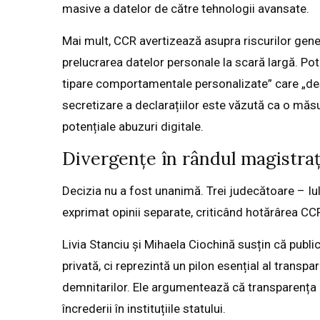
masive a datelor de către tehnologii avansate.
Mai mult, CCR avertizează asupra riscurilor generat
prelucrarea datelor personale la scară largă. Potr
tipare comportamentale personalizate” care „de
secretizare a declarațiilor este văzută ca o mă
potențiale abuzuri digitale.
Divergențe în rândul magistrați
Decizia nu a fost unanimă. Trei judecătoare – Iul
exprimat opinii separate, criticând hotărârea CC
Livia Stanciu și Mihaela Ciochină susțin că public
privată, ci reprezintă un pilon esențial al transpa
demnitarilor. Ele argumentează că transparența e
încrederii în instituțiile statului.