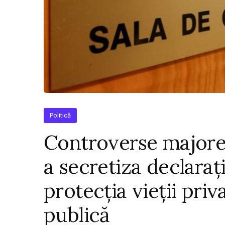
Politică
Controverse majore
a secretiza declarați
protecția vieții priv
publică