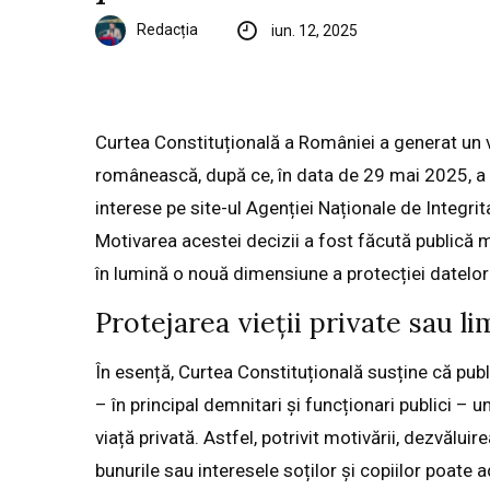
Redacția
iun. 12, 2025
Curtea Constituțională a României a generat un va
românească, după ce, în data de 29 mai 2025, a de
interese pe site-ul Agenției Naționale de Integrita
Motivarea acestei decizii a fost făcută publică 
în lumină o nouă dimensiune a protecției datelor p
Protejarea vieții private sau l
În esență, Curtea Constituțională susține că pub
– în principal demnitari și funcționari publici – u
viață privată. Astfel, potrivit motivării, dezvălu
bunurile sau interesele soților și copiilor poate 