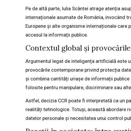
Pe de altă parte, Iulia Scântei atrage atenția as
internaționale asumate de România, invocând tra
Europene și alte organisme internaționale care 
accesul la informații publice.
Contextul global și provocările 
Argumentul legat de inteligența artificială este 
provocările contemporane privind protecția datel
și combina cantități uriașe de informații publice ș
folosite pentru manipulare, discriminare sau alt
Astfel, decizia CCR poate fi interpretată ca un p
realități tehnologice. Totuși, această abordare rid
datelor personale și necesitatea unui control publi