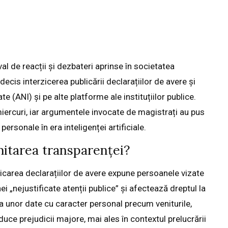
l de reacții și dezbateri aprinse în societatea
cis interzicerea publicării declarațiilor de avere și
te (ANI) și pe alte platforme ale instituțiilor publice.
miercuri, iar argumentele invocate de magistrați au pus
ersonale în era inteligenței artificiale.
imitarea transparenței?
licarea declarațiilor de avere expune persoanele vizate
nei „nejustificate atenții publice” și afectează dreptul la
irea unor date cu caracter personal precum veniturile,
aduce prejudicii majore, mai ales în contextul prelucrării