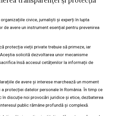
inerea transparenței și protecția
ganizațiile civice, jurnaliști și experți în lupta
lor de avere un instrument esențial pentru prevenirea
că protecția vieții private trebuie să primeze, iar
e. Aceștia solicită dezvoltarea unor mecanisme
acrifica însă accesul cetățenilor la informații de
clarațiile de avere și interese marchează un moment
i a protecției datelor personale în România. În timp ce
 în discuție noi provocări juridice și etice, dezbaterea
 și interesul public rămâne profundă și complexă.